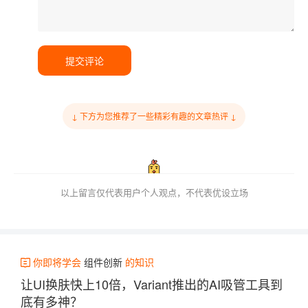
提交评论
↓ 下方为您推荐了一些精彩有趣的文章热评 ↓
以上留言仅代表用户个人观点，不代表优设立场
你即将学会
组件创新
的知识
让UI换肤快上10倍，Variant推出的AI吸管工具到
底有多神？