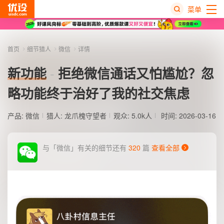
菜单
热
搜
首页
细节猎人
微信
详情
榜
新功能
拒绝微信通话又怕尴尬？忽
略功能终于治好了我的社交焦虑
产品:
微信
猎人:
龙爪槐守望者
观众: 5.0k人
时间: 2026-03-16
与「微信」有关的细节还有
320
篇
查看全部