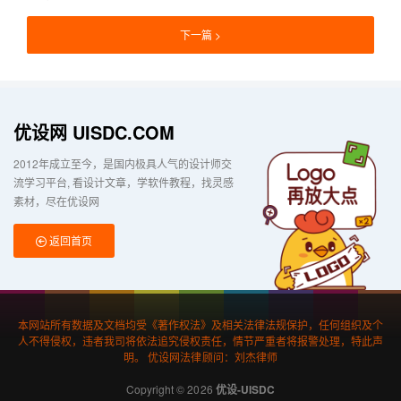
下一篇
优设网 UISDC.COM
2012年成立至今，是国内极具人气的设计师交
流学习平台
看设计文章，学软件教程，找灵感
素材，尽在优设网
返回首页
本网站所有数据及文档均受《著作权法》及相关法律法规保护，任何组织及个
人不得侵权，违者我司将依法追究侵权责任，情节严重者将报警处理，特此声
明。 优设网法律顾问：刘杰律师
Copyright © 2026
优设-UISDC