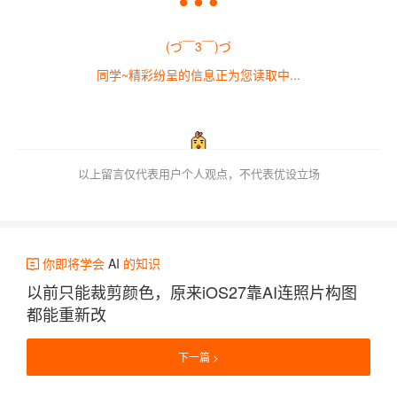
(づ￣3￣)づ
同学~精彩纷呈的信息正为您读取中...
以上留言仅代表用户个人观点，不代表优设立场
你即将学会
AI
的知识
以前只能裁剪颜色，原来iOS27靠AI连照片构图
都能重新改
下一篇