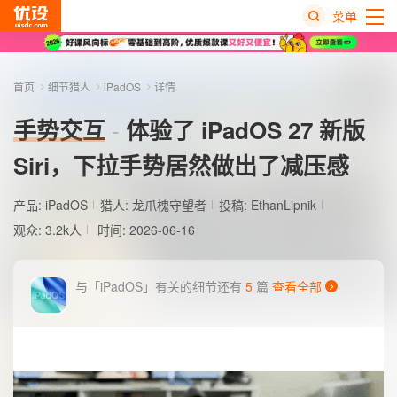
菜单
热
搜
首页
细节猎人
iPadOS
详情
榜
手势交互
体验了 iPadOS 27 新版
Siri，下拉手势居然做出了减压感
产品:
iPadOS
猎人:
龙爪槐守望者
投稿: EthanLipnik
观众: 3.2k人
时间: 2026-06-16
与「iPadOS」有关的细节还有
5
篇
查看全部