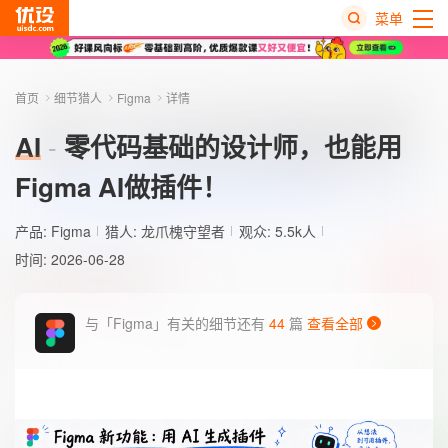
菜单
热
搜
首页
细节猎人
Figma
详情
榜
AI
零代码基础的设计师，也能用
Figma AI做插件！
产品:
Figma
猎人:
龙爪槐守望者
观众: 5.5k人
时间: 2026-06-28
与「Figma」有关的细节还有
44
篇
查看全部