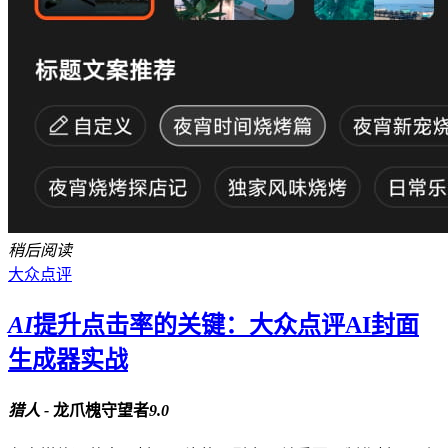
稍后阅读
大众点评
AI
提升点击率的关键：大众点评AI封面
生成器实战
猎人 -
龙爪槐守望者
9.0