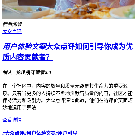
稍后阅读
大众点评
用户体验文案
大众点评如何引导你成为优
质内容贡献者？
猎人 -
龙爪槐守望者
8.0
在一个社区中，内容的数量和质量无疑是其生命力的重要源
泉。只有当更多的人持续不断地贡献高质量的内容，社区才能
保持活力和吸引力。大众点评深谙此道，他们在待评价页面巧
妙地运用了算法...
查看详情
#
大众点评
#
用户体验文案
#
用户引导