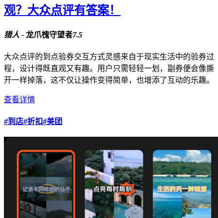
观？大众点评有答案！
猎人 -
龙爪槐守望者
7.5
大众点评的到点验券交互方式灵感来自于现实生活中的验券过
程，设计得既直观又有趣。用户只需轻轻一划，副券便会像撕
开一样掉落，这不仅让操作变得简单，也增添了互动的乐趣。
查看详情
#
到店
#
折扣
#
美团