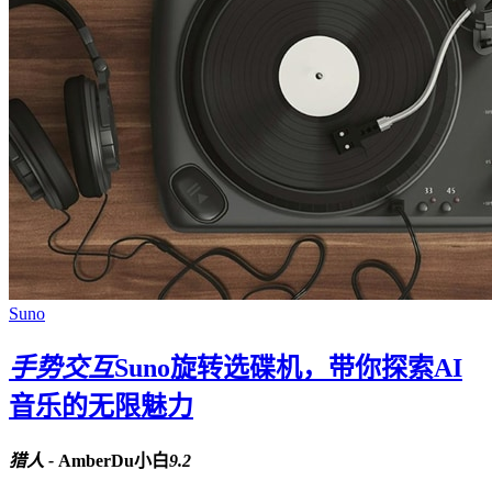
Suno
手势交互
Suno旋转选碟机，带你探索AI
音乐的无限魅力
猎人 -
AmberDu小白
9.2