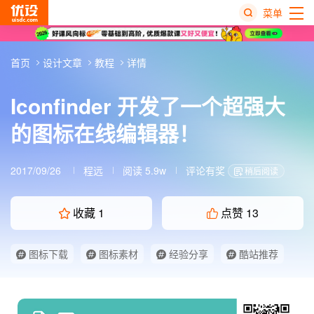
菜单
热
首页
设计文章
教程
详情
搜
榜
Iconfinder 开发了一个超强大
的图标在线编辑器！
2017/09/26
程远
阅读 5.9w
评论有奖
稍后阅读
收藏
1
点赞
13
图标下载
图标素材
经验分享
酷站推荐