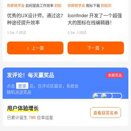
你即将学会
如何提高工作效率
的知
你即将学会
图标下载
的知识
识
优秀的UX设计师，通过这7
Iconfinder 开发了一个超强
种途径提升效率
大的图标在线编辑器！
1.5w 人阅读
5.9w 人阅读
上一篇
下一篇
发评论！每天赢奖品
本期奖品
点击
登录
后，在评论区留言，系统会
随机派送奖品
用户体验增长
查看获奖名单
已累计诞生
795
位幸运星