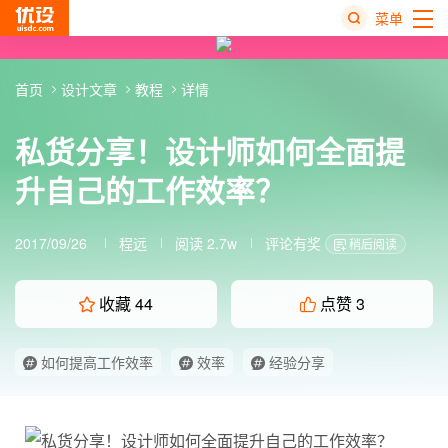
菜单
热
首页
设计文章
教程
详情
搜
榜
私货分享！设计师如何全面提
升自己的工作效率？
2017/09/26
程远
阅读 2.7w
评论有奖
稍后阅读
收藏
44
点赞
3
如何提高工作效率
效率
经验分享