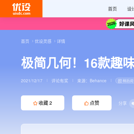
首页
设
首页
优设灵感
详情
极简几何！16款趣味
2021/12/17
评论有奖
来源：
Behance
稍后阅
收藏
2
点赞
分享