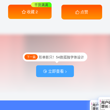
干货满满
收藏
2
点赞
形单影只！54款孤独字体设计
下一篇
😘 立即查看 >