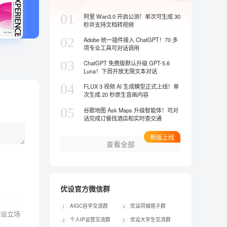
01
阿里 Wan3.0 开启公测！单次可生成 30
秒并支持文档转视频
02
Adobe 统一插件接入 ChatGPT！70 多
项专业工具可对话调用
03
ChatGPT 免费版默认升级 GPT-5.6
Luna！下周开放无限文本对话
04
FLUX 3 视频 AI 生成模型正式上线！单
次生成 20 秒原生音画内容
05
谷歌地图 Ask Maps 升级智能体！可对
话完成订餐找酒店和实时查交通
新版上线
查看全部
优设官方微信群
AIGC自学交流群
优设同城搭子群
1
4
优设立场
个人IP运营交流群
优设大学生交流群
2
5