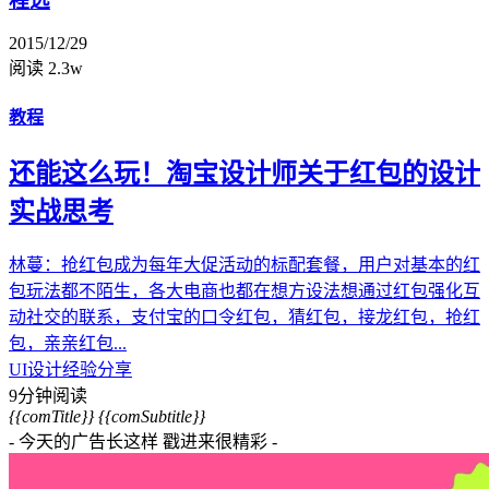
程远
2015/12/29
阅读 2.3w
教程
还能这么玩！淘宝设计师关于红包的设计
实战思考
林蔓：抢红包成为每年大促活动的标配套餐，用户对基本的红
包玩法都不陌生，各大电商也都在想方设法想通过红包强化互
动社交的联系，支付宝的口令红包，猜红包，接龙红包，抢红
包，亲亲红包...
UI设计
经验分享
9分钟阅读
{{comTitle}}
{{comSubtitle}}
- 今天的广告长这样 戳进来很精彩 -