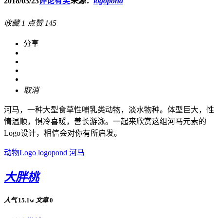
2018/03/23
评论有奖
来源：
logopond
收藏
1
点赞
145
分享
取消
河马，一种大型食草性哺乳类动物，淡水物种。体型巨大，性
情温顺，惧冷喜暖，善长游泳。一起来欣赏这组河马元素的
Logo设计，相信会对你有所启发。
动物Logo
logopond
河马
大胖桃
人气
15.1w
文章
0