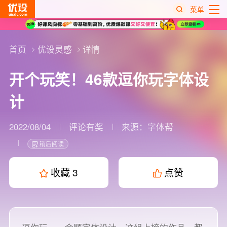
菜单
热
搜
首页
优设灵感
详情
榜
开个玩笑！46款逗你玩字体设
计
2022/08/04
评论有奖
来源：
字体帮
稍后阅读
收藏
3
点赞