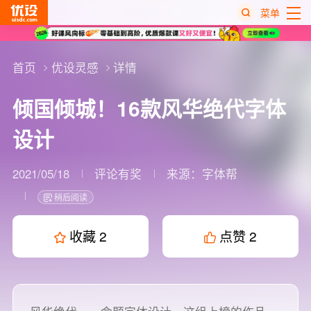
菜单
热
搜
首页
优设灵感
详情
榜
倾国倾城！16款风华绝代字体
设计
2021/05/18
评论有奖
来源：
字体帮
稍后阅读
收藏
2
点赞
2