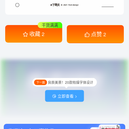
干货满满
收藏
点赞
2
2
良辰美景！20款枯燥字体设计
下一篇
😘 立即查看 >