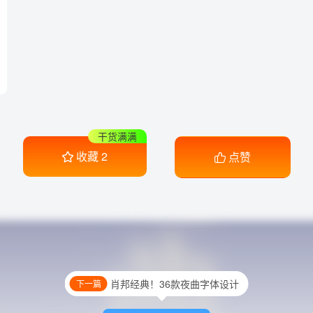
干货满满
收藏
2
点赞
肖邦经典！36款夜曲字体设计
下一篇