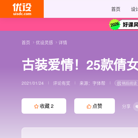
首页
设
首页
优设灵感
详情
古装爱情！25款倩
2021/01/24
评论有奖
来源：
字体帮
稍后阅读
收藏
2
点赞
分享