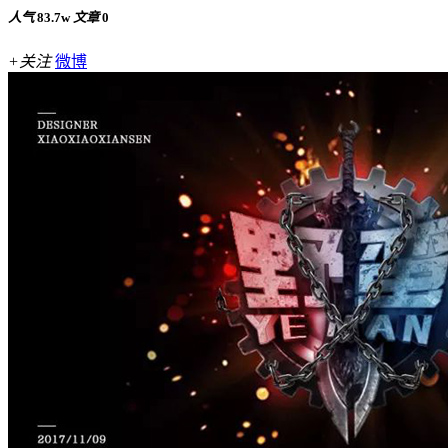
人气
83.7w
文章
0
+关注
微博