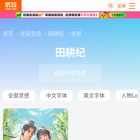
菜单
热
搜
首页
优设灵感
田耕纪
全部
榜
田耕纪
返回全部灵感
全部灵感
中文字体
英文字体
人物Log