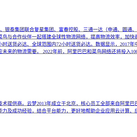
巴集团、银泰集团联合复星集团、富春控股、三通一达（申通、圆通
菜鸟与合作伙伴一起搭建全球性物流网络，提高物流效率，加快
时送货必达、全球范围内72小时送货必达。数据显示，2017
来的物流需要。 2022年前，阿里巴巴和菜鸟网络还将投入100
术提供商。云梦2013年成立于北京，核心员工全部来自阿里
化运营能力及成功经验，结合平台能力，更好地帮助企业应用云计算