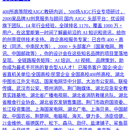
400所高等院校AIGC教研内训 、500场AIGC行业专项研讨 、
2000家品牌AI创意服务与顾问 国内 AIGC 头部平台：优设网
旗下团队，14 年行业经验，全球排名 1170，覆盖 1000 万 +
用户。在这里能第一时间了解最前沿的 AI 知识和资讯，给你
的创意提供技术支持。 政企高校服务专家：已合作 400 + 高
校（同济、中南民大等）、2000 + 头部客户（国家电网、腾
讯、中国邮政等），你的设计会在这些知名品牌的项目里落地
呈现。 全链路服务矩阵：AI 培训、AI 视频、 品牌策划，助
你成为最炙手可热的复合型AI人才！ 已服务客户 国企/央企/
省直机关单位/全国高校/民营企业 全国高校400所高校、湖北
中图长江外文书店、国家电网华中分部、大冶市公安局、联投
传媒、武汉市公安、鄂州消防、荆门融媒体、湖北应急安全教
育实践基地、湖北省广播电视局、湖北省消防救援总队、湖北
省粮食行业协会、湖北省农发销售集团、荆门市政府国资委、
长江投资集团、上海国家电网、湖北广电、上海贝亲、中国邮
政、中国农谷、荆楚网、电脑报、海天、健力多、汤臣倍健、
21金维他、振德医疗、松下、森马、劲仔、盐津铺子、鲨鱼菲