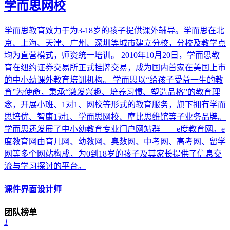
学而思网校
学而思教育致力于为3-18岁的孩子提供课外辅导。学而思在北
京、上海、天津、广州、深圳等城市建立分校，分校及教学点
均为直营模式，师资统一培训。 2010年10月20日，学而思教
育在纽约证券交易所正式挂牌交易，成为国内首家在美国上市
的中小幼课外教育培训机构。 学而思以“给孩子受益一生的教
育”为使命，秉承“激发兴趣、培养习惯、塑造品格”的教育理
念，开展小班、1对1、网校等形式的教育服务，旗下拥有学而
思培优、智康1对1、学而思网校、摩比思维馆等子业务品牌。
学而思还发展了中小幼教育专业门户网站群——e度教育网。e
度教育网由育儿网、幼教网、奥数网、中考网、高考网、留学
网等多个网站构成，为0到18岁的孩子及其家长提供了信息交
流与学习探讨的平台。
课件界面设计师
团队榜单
1