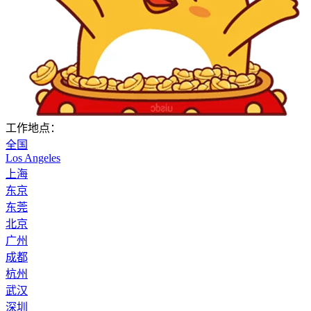
工作地点：
全国
Los Angeles
上海
东京
东莞
北京
广州
成都
杭州
武汉
深圳