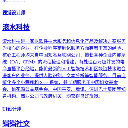
视觉设计师
滚水科技
滚水科技是一家以软件技术服务和信息化产品及解决方案服务
为核心的企业。在企业程序定制化服务方面有着丰富的经验，
核心工程师均来自中国知名互联网公司，擅长各种企业内部系
统（OA、CRM）的流程梳理和搭建，有处理百万级并发的电
商直播平台经验，能将最新的人工智能技术和区块链技术融合
进客户的业务，提供人脸识别、文本分析等智能服务。目前自
孵化多个小程序和 Saas 系统，并长期服务于中国妇女基金
会、桃花源公益基金会、中国平安、腾讯、深圳巴士集团等知
名机构、商业公司与政府机关，均获得良好反馈。
UI设计师
铛铛社交