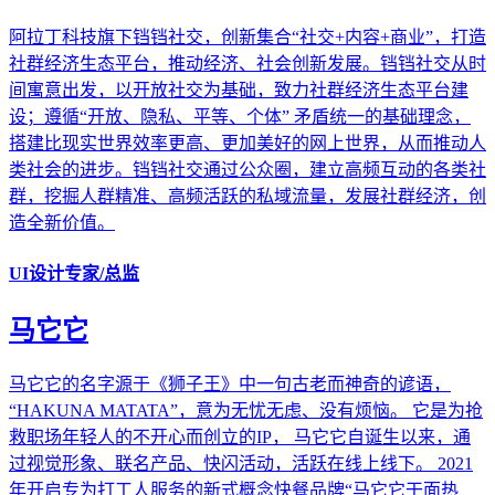
阿拉丁科技旗下铛铛社交，创新集合“社交+内容+商业”，打造
社群经济生态平台，推动经济、社会创新发展。铛铛社交从时
间寓意出发，以开放社交为基础，致力社群经济生态平台建
设；遵循“开放、隐私、平等、个体” 矛盾统一的基础理念，
搭建比现实世界效率更高、更加美好的网上世界，从而推动人
类社会的进步。铛铛社交通过公众圈，建立高频互动的各类社
群，挖掘人群精准、高频活跃的私域流量，发展社群经济，创
造全新价值。
UI设计专家/总监
马它它
马它它的名字源于《狮子王》中一句古老而神奇的谚语，
“HAKUNA MATATA”，意为无忧无虑、没有烦恼。 它是为抢
救职场年轻人的不开心而创立的IP， 马它它自诞生以来，通
过视觉形象、联名产品、快闪活动，活跃在线上线下。 2021
年开启专为打工人服务的新式概念快餐品牌“马它它干面热