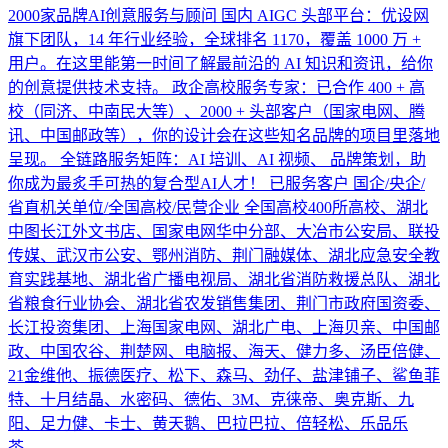
2000家品牌AI创意服务与顾问 国内 AIGC 头部平台：优设网
旗下团队，14 年行业经验，全球排名 1170，覆盖 1000 万 +
用户。在这里能第一时间了解最前沿的 AI 知识和资讯，给你
的创意提供技术支持。 政企高校服务专家：已合作 400 + 高
校（同济、中南民大等）、2000 + 头部客户（国家电网、腾
讯、中国邮政等），你的设计会在这些知名品牌的项目里落地
呈现。 全链路服务矩阵：AI 培训、AI 视频、 品牌策划，助
你成为最炙手可热的复合型AI人才！ 已服务客户 国企/央企/
省直机关单位/全国高校/民营企业 全国高校400所高校、湖北
中图长江外文书店、国家电网华中分部、大冶市公安局、联投
传媒、武汉市公安、鄂州消防、荆门融媒体、湖北应急安全教
育实践基地、湖北省广播电视局、湖北省消防救援总队、湖北
省粮食行业协会、湖北省农发销售集团、荆门市政府国资委、
长江投资集团、上海国家电网、湖北广电、上海贝亲、中国邮
政、中国农谷、荆楚网、电脑报、海天、健力多、汤臣倍健、
21金维他、振德医疗、松下、森马、劲仔、盐津铺子、鲨鱼菲
特、十月结晶、水密码、德佑、3M、克徕帝、奥克斯、九
阳、足力健、卡士、黄天鹅、巴拉巴拉、倍轻松、乐品乐
茶…………