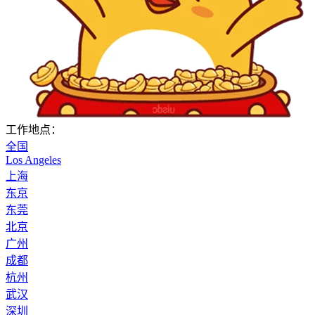
工作地点：
全国
Los Angeles
上海
东京
东莞
北京
广州
成都
杭州
武汉
深圳