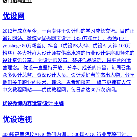
热门招聘企业
优设网
2012年成立至今，一直专注于设计师的学习成长交流。目前正
通过网站、微博@优秀网页设计（350万粉丝）、微信(ID：
youshege 80万粉丝)、抖音（优设PS大神、优设AI大神 100万
粉丝）各大社群为设计师提供高水准的行业设计讲座和领先的
设计资讯分享。 为设计师发声、替好作品说话，是平台的运
营理念。 优设一直坚持开放、分享、成长的宗旨，每周召集
众多设计总监、资深设计人员、设计爱好者等杰出人物，分享
他们关于职业的技术、理念、思考和探索。 旗下更拥有人气
中文教程网站——优优教程网，每日高达30万次访问。
优设微博内容运营/设计 主编
优设造视
400所高等院校AIGC教研内训 、500场AIGC行业专项研讨 、