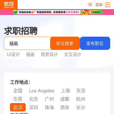
菜单
热
搜
求职招聘
榜
职位搜索
发布职位
UI设计
插画
视觉设计
交互设计
工作地点：
全国
Los Angeles
上海
东京
东莞
北京
广州
成都
杭州
武汉
深圳
珠海
西安
长沙