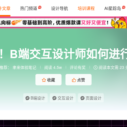
计文章
热门频道
设计导航
培训课程
AI星踪岛
干货！B端交互设计师如何进
推荐：
聿来体验笔记
阅读 4.5w
评论有奖
阅读本文需 23 
收藏
点赞
B端设计
交互设计
页面设计