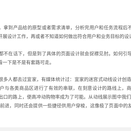
，拿到产品给的原型或者需求清单，分析完用户和任务流程后
开展设计工作，再或者不知道如何做出符合用户和业务目标的设
都不在话下，但是到了具体的
页面设计
就会捉襟见肘。如何引
看一下是不是有套路可走。
很多人都去过宜家，有媒体统计过：宜家的迷宫式动线设计创造了
户与各类商品区进行了有效的串联，在刻意设计的路线上，
出口的路上，使高冲动购物率成为了可能。从动线展示图中我们
户前进，同时还会提供一些捷径供用户穿梭，这像极了页面中的