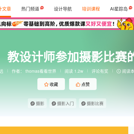
计文章
热门频道
设计导航
培训课程
AI星踪岛
，教设计师参加摄影比赛
远
作者：
thomas看看世界
阅读 1.2w
评论有奖
阅读本
收藏
点赞
摄影
摄影入门
摄影比赛