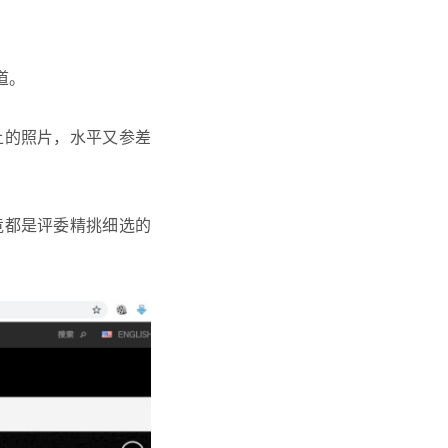
道。
上的照片，水平又参差
竟都是评委精挑细选的