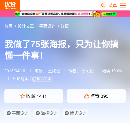
菜单
热
首页
设计文章
平面设计
详情
搜
榜
我做了75张海报，只为让你搞
懂一件事！
2013/04/19
编辑：
土拨鼠
作者：
研习设
阅读 10.0w
评论有奖
稍后阅读
收藏
1441
点赞
393
平面设计
海报设计
版式设计