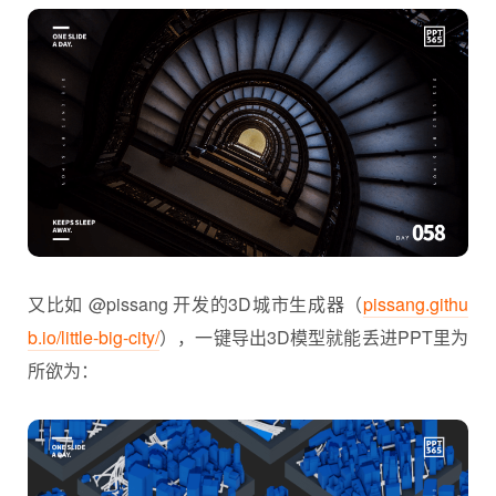
又比如 @pissang 开发的3D城市生成器（
pissang.githu
b.io/little-big-city/
），一键导出3D模型就能丢进PPT里为
所欲为：