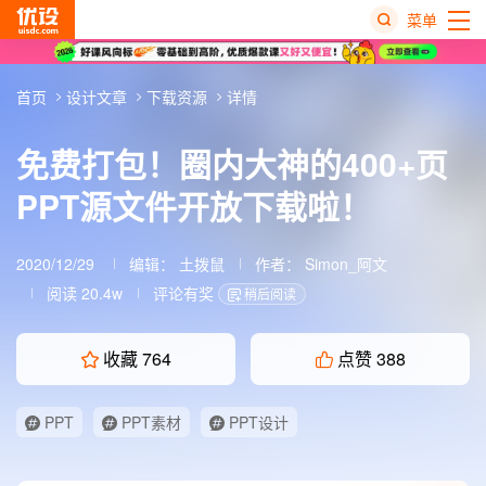
菜单
热
首页
设计文章
下载资源
详情
搜
榜
免费打包！圈内大神的400+页
PPT源文件开放下载啦！
2020/12/29
编辑：
土拨鼠
作者： Simon_阿文
阅读 20.4w
评论有奖
稍后阅读
收藏
764
点赞
388
PPT
PPT素材
PPT设计