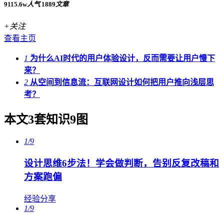
9115.6w
人气
1889
文章
+关注
查看主页
1
为什么AI时代的用户体验设计，反而需要让用户慢下
来？
2
从空间到信息流：互联网设计如何把用户推向浅层思
考？
本文3套知识9图
1/9
设计思维6步法！学会做判断，告别反复改稿和
方案跑偏
经验分享
1/9