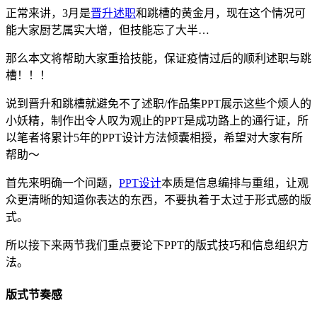
正常来讲，3月是
晋升述职
和跳槽的黄金月，现在这个情况可
能大家厨艺属实大增，但技能忘了大半…
那么本文将帮助大家重拾技能，保证疫情过后的顺利述职与跳
槽！！！
说到晋升和跳槽就避免不了述职/作品集PPT展示这些个烦人的
小妖精，制作出令人叹为观止的PPT是成功路上的通行证，所
以笔者将累计5年的PPT设计方法倾囊相授，希望对大家有所
帮助～
首先来明确一个问题，
PPT设计
本质是信息编排与重组，让观
众更清晰的知道你表达的东西，不要执着于太过于形式感的版
式。
所以接下来两节我们重点要论下PPT的版式技巧和信息组织方
法。
版式节奏感