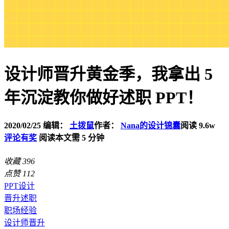
设计师晋升黄金季，我拿出 5
年沉淀教你做好述职 PPT！
2020/02/25
编辑：
土拨鼠
作者：
Nana的设计锦囊
阅读 9.6w
评论有奖
阅读本文需 5 分钟
收藏
396
点赞
112
PPT设计
晋升述职
职场经验
设计师晋升