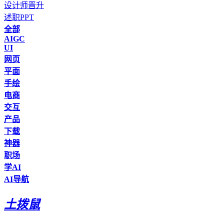
设计师晋升
述职PPT
全部
AIGC
UI
网页
平面
手绘
电商
交互
产品
下载
神器
职场
学AI
AI导航
土拨鼠