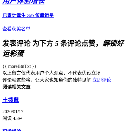
用户体验增长
已累计诞生
795
位幸运星
查看获奖名单
发表评论
为下方
5
条评论点赞，
解锁好
运彩蛋
{{ moreBtnTxt }}
以上留言仅代表用户个人观点，不代表优设立场
评论就这些咯，让大家也知道你的独特见解
立即评论
阅读相关文章
土拨鼠
2020/01/17
阅读 4.8w