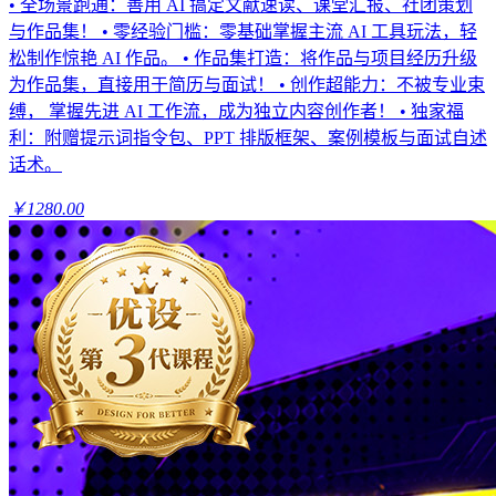
• 全场景跑通：善用 AI 搞定文献速读、课堂汇报、社团策划
与作品集！ • 零经验门槛：零基础掌握主流 AI 工具玩法，轻
松制作惊艳 AI 作品。 • 作品集打造：将作品与项目经历升级
为作品集，直接用于简历与面试！ • 创作超能力：不被专业束
缚， 掌握先进 AI 工作流，成为独立内容创作者！ • 独家福
利：附赠提示词指令包、PPT 排版框架、案例模板与面试自述
话术。
￥1280.00