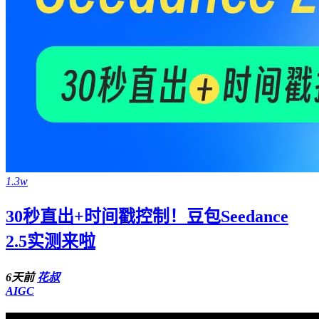
1.3w
30秒直出+时间戳控制！豆包Seedance
2.5实测来啦
6天前
花叔
AIGC