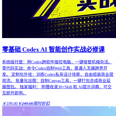
零基础 Codex AI 智能创作实战必修课
系统级托管：用Codex跨软件操控电脑，一键接管机械杂活。
零代码实战：命令Codex自制Web工具，普通人无痛跨界开
发。 定制化外挂：训练Codex私有设计技能，自由组装商业提
效流。 批量化出图：自制Canvas工具，一键打包合成商业延
展图包。 独家福利： 附赠收录30+Skill 和 AI提示词典，可交
互即开即用。
￥199.00
￥
249.00
限时折扣