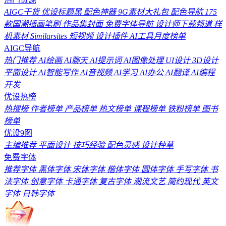
AIGC干货
优设标题黑
配色神器
9G素材大礼包
配色导航
175
款国潮插画笔刷
作品集封面
免费字体导航
设计师下载频道
样
机素材
Similarsites
短视频
设计插件
AI工具月度榜单
AIGC导航
热门推荐
AI绘画
AI聊天
AI提示词
AI图像处理
UI设计
3D设计
平面设计
AI智能写作
AI音视频
AI学习
AI办公
AI翻译
AI编程
开发
优设热榜
热搜榜
作者榜单
产品榜单
热文榜单
课程榜单
铁粉榜单
图书
榜单
优设9图
主编推荐
平面设计
技巧经验
配色灵感
设计种草
免费字体
推荐字体
黑体字体
宋体字体
楷体字体
圆体字体
手写字体
书
法字体
创意字体
卡通字体
复古字体
潮流文艺
简约现代
英文
字体
日韩字体