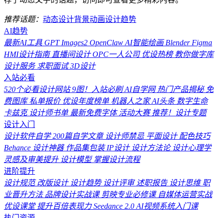
推荐话题：
动态设计
背景动画
设计趋势
AI趋势
最新AI工具
GPT Images2
OpenClaw
AI智能绘画
Blender
Figma
HMI设计指南
直播间设计
OPC一人公司
优设热榜
教你做字库
设计服务
求职面试
3D设计
入站必看
520个必看设计网站
9图！入站必刷
AI自学网
热门产品揭秘
免
费图库
私单报价
优设年度榜单
机器人之家
AI头条
数字生命
卡兹克
设计师书单
最新免费字体
活动大赛
推荐！设计专题
设计入门
设计软件自学
200篇自学文章
设计师禁忌
平面设计
配色技巧
Behance
设计神器
作品集包装
IP设计
设计方法论
设计心理学
灵感及审美提升
设计模型
掌握设计流程
进阶提升
设计规范
改版设计
设计趋势
设计评审
述职报告
设计思维
职
业晋升方法
品牌设计实战课
剪映专业必修课
自媒体运营实战
优设课堂
提升百倍表现力
Seedance 2.0
AI视频系统入门课
热门资源