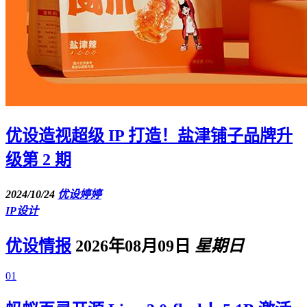
优设造视超级 IP 打造！盐津铺子品牌升
级第 2 期
2024/10/24
优设婷婷
IP设计
优设情报
2026年08月09日
星期日
01