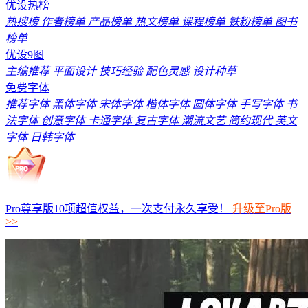
优设热榜
热搜榜
作者榜单
产品榜单
热文榜单
课程榜单
铁粉榜单
图书
榜单
优设9图
主编推荐
平面设计
技巧经验
配色灵感
设计种草
免费字体
推荐字体
黑体字体
宋体字体
楷体字体
圆体字体
手写字体
书
法字体
创意字体
卡通字体
复古字体
潮流文艺
简约现代
英文
字体
日韩字体
Pro尊享版10项超值权益，一次支付永久享受！
升级至Pro版
>>