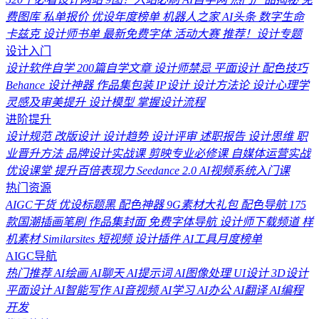
费图库
私单报价
优设年度榜单
机器人之家
AI头条
数字生命
卡兹克
设计师书单
最新免费字体
活动大赛
推荐！设计专题
设计入门
设计软件自学
200篇自学文章
设计师禁忌
平面设计
配色技巧
Behance
设计神器
作品集包装
IP设计
设计方法论
设计心理学
灵感及审美提升
设计模型
掌握设计流程
进阶提升
设计规范
改版设计
设计趋势
设计评审
述职报告
设计思维
职
业晋升方法
品牌设计实战课
剪映专业必修课
自媒体运营实战
优设课堂
提升百倍表现力
Seedance 2.0
AI视频系统入门课
热门资源
AIGC干货
优设标题黑
配色神器
9G素材大礼包
配色导航
175
款国潮插画笔刷
作品集封面
免费字体导航
设计师下载频道
样
机素材
Similarsites
短视频
设计插件
AI工具月度榜单
AIGC导航
热门推荐
AI绘画
AI聊天
AI提示词
AI图像处理
UI设计
3D设计
平面设计
AI智能写作
AI音视频
AI学习
AI办公
AI翻译
AI编程
开发