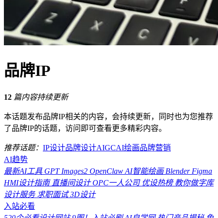
品牌IP
12
篇内容持续更新
本话题发布品牌IP相关的内容，会持续更新，同时也为您推荐
了品牌IP的话题，访问即可查看更多精彩内容。
推荐话题：
IP设计
品牌设计
AIGC
AI绘画
品牌营销
AI趋势
最新AI工具
GPT Images2
OpenClaw
AI智能绘画
Blender
Figma
HMI设计指南
直播间设计
OPC一人公司
优设热榜
教你做字库
设计服务
求职面试
3D设计
入站必看
520个必看设计网站
9图！入站必刷
AI自学网
热门产品揭秘
免