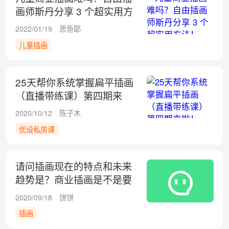
画师斯丹分享 3 个超实用方
法！
2022/01/19
思鱼耶
儿童插画
25天帮你系统掌握扁平插画
（直播带练课）第四期来
啦！
2020/10/12
陈子木
优设私房课
请问插画现在的特点和未来
趋势是？商业插画是不是要
元素很多，色彩一定要丰
2020/09/18
饼饼
富？
插画