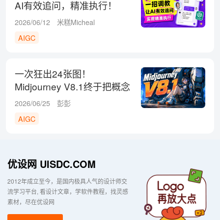
AI有效追问，精准执行！
2026/06/12
米糕Micheal
AIGC
一次狂出24张图！
Midjourney V8.1终于把概念
探索的成本彻底打下来了
2026/06/25
彭彭
AIGC
优设网 UISDC.COM
2012年成立至今，是国内极具人气的设计师交
流学习平台
看设计文章，学软件教程，找灵感
素材，尽在优设网