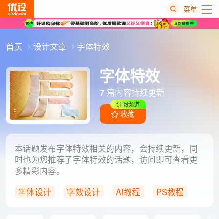
菜单
热
首页
设计文章
字体特效
搜
榜
字体特效
7
篇内容持续更新
订阅频道
收藏
本话题发布字体特效相关的内容，会持续更新，同
时也为您推荐了字体特效的话题，访问即可查看更
多精彩内容。
字体设计
字效设计
AI教程
PS教程
AIGC