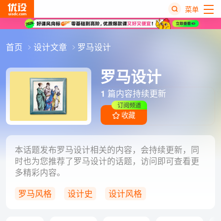
菜单
热
首页
设计文章
罗马设计
搜
榜
罗马设计
1
篇内容持续更新
订阅频道
收藏
本话题发布罗马设计相关的内容，会持续更新，同
时也为您推荐了罗马设计的话题，访问即可查看更
多精彩内容。
罗马风格
设计史
设计风格