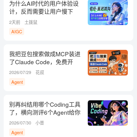
为什么AI时代的用户体验设
计，反而需要让用户慢下
来？
2天前
土拨鼠
AIGC
我把豆包搜索做成MCP装进
了Claude Code，免费开
源！
2026/07/29
花叔
Agent
别再纠结用哪个Coding工具
了，横向测评6个Agent给你
答案！
2026/07/30
小普
Agent