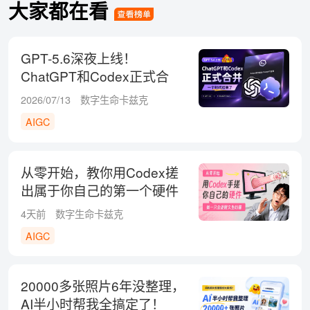
大家都在看
GPT-5.6深夜上线！
ChatGPT和Codex正式合
并，一个时代结束了
2026/07/13
数字生命卡兹克
AIGC
从零开始，教你用Codex搓
出属于你自己的第一个硬件
4天前
数字生命卡兹克
AIGC
20000多张照片6年没整理，
AI半小时帮我全搞定了！