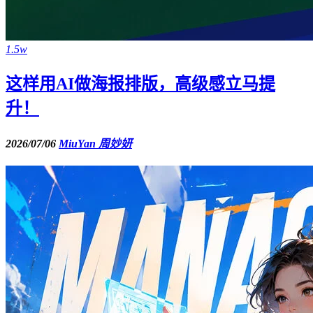
1.5w
这样用AI做海报排版，高级感立马提
升！
2026/07/06
MiuYan 周妙妍