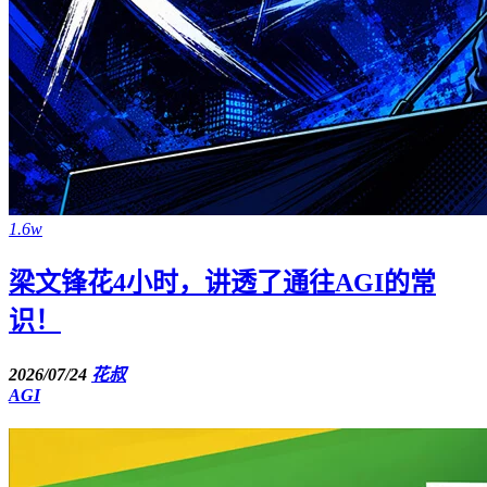
1.6w
梁文锋花4小时，讲透了通往AGI的常
识！
2026/07/24
花叔
AGI