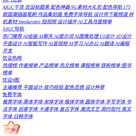
AIGC干货
优设标题黑
配色神器
9G素材大礼包
配色导航
175
款国潮插画笔刷
作品集封面
免费字体导航
设计师下载频道
样
机素材
Similarsites
短视频
设计插件
AI工具月度榜单
AIGC导航
热门推荐
AI绘画
AI聊天
AI提示词
AI图像处理
UI设计
3D设计
平面设计
AI智能写作
AI音视频
AI学习
AI办公
AI翻译
AI编程
开发
优设热榜
热搜榜
作者榜单
产品榜单
热文榜单
课程榜单
铁粉榜单
图书
榜单
优设9图
主编推荐
平面设计
技巧经验
配色灵感
设计种草
免费字体
推荐字体
黑体字体
宋体字体
楷体字体
圆体字体
手写字体
书
法字体
创意字体
卡通字体
复古字体
潮流文艺
简约现代
英文
字体
日韩字体