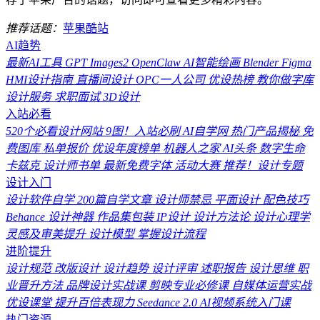
推荐话题：
苹果
酷站
AI趋势
最新AI工具
GPT Images2
OpenClaw
AI智能绘画
Blender
Figma
HMI设计指南
直播间设计
OPC一人公司
优设热榜
教你做字库
设计服务
求职面试
3D设计
入站必看
520个必看设计网站
9图！入站必刷
AI自学网
热门产品揭秘
免
费图库
私单报价
优设年度榜单
机器人之家
AI头条
数字生命
卡兹克
设计师书单
最新免费字体
活动大赛
推荐！设计专题
设计入门
设计软件自学
200篇自学文章
设计师禁忌
平面设计
配色技巧
Behance
设计神器
作品集包装
IP设计
设计方法论
设计心理学
灵感及审美提升
设计模型
掌握设计流程
进阶提升
设计规范
改版设计
设计趋势
设计评审
述职报告
设计思维
职
业晋升方法
品牌设计实战课
剪映专业必修课
自媒体运营实战
优设课堂
提升百倍表现力
Seedance 2.0
AI视频系统入门课
热门资源