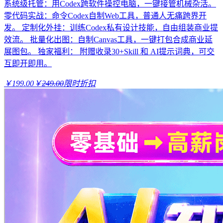
系统级托管：用Codex跨软件操控电脑，一键接管机械杂活。
零代码实战：命令Codex自制Web工具，普通人无痛跨界开
发。 定制化外挂：训练Codex私有设计技能，自由组装商业提
效流。 批量化出图：自制Canvas工具，一键打包合成商业延
展图包。 独家福利： 附赠收录30+Skill 和 AI提示词典，可交
互即开即用。
￥199.00
￥
249.00
限时折扣