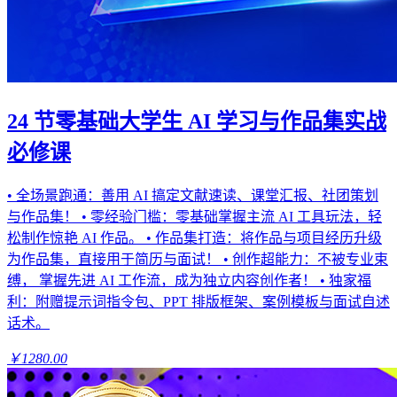
24 节零基础大学生 AI 学习与作品集实战
必修课
• 全场景跑通：善用 AI 搞定文献速读、课堂汇报、社团策划
与作品集！ • 零经验门槛：零基础掌握主流 AI 工具玩法，轻
松制作惊艳 AI 作品。 • 作品集打造：将作品与项目经历升级
为作品集，直接用于简历与面试！ • 创作超能力：不被专业束
缚， 掌握先进 AI 工作流，成为独立内容创作者！ • 独家福
利：附赠提示词指令包、PPT 排版框架、案例模板与面试自述
话术。
￥1280.00