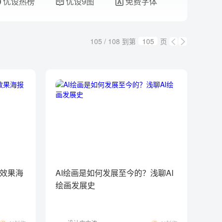
优设热榜
优设9图
免费字体
105 / 108
到第
页
飞溅效果海
AI绘画是如何发展至今的？浅聊AI
绘画发展史