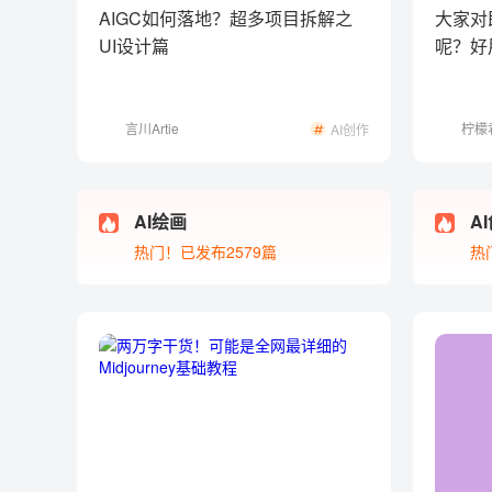
AIGC如何落地？超多项目拆解之
大家对
UI设计篇
呢？好
言川Artie
柠檬
AI创作
AI绘画
A
热门！已发布2579篇
热