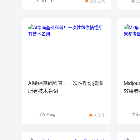
大白(●—●)
夏花
抠图工具
AI绘画基础科普！一次性帮你搞懂
Midj
所有技术名词
效果参
一方YiFang
优设
AI创作
营