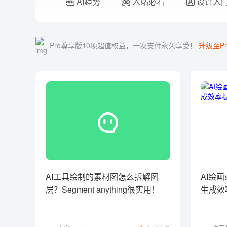
AI趋势
入站必看
设计入
Pro尊享版10项超值权益，一次支付永久享受！
升级至Pr
AI工具绘制的素材图怎么拆解图
AI绘
层？Segment anything很实用！
生成效