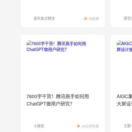
喜欢装点糊涂
夏花
AI绘画
7600字干货！腾讯高手如何用
AIG
ChatGPT做用户研究？
大屏设
土拨鼠
王鹏
AI应用场景