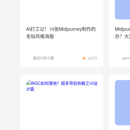
AI打工记！10张Midjourney制作的
Midj
毛毡风格海报
办？大
吗？
做设计的小肥
Jen
AI创作
肥