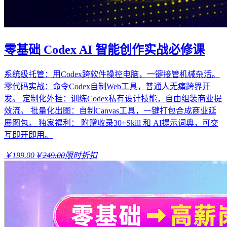
零基础 Codex AI 智能创作实战必修课
系统级托管：用Codex跨软件操控电脑，一键接管机械杂活。
零代码实战：命令Codex自制Web工具，普通人无痛跨界开
发。 定制化外挂：训练Codex私有设计技能，自由组装商业提
效流。 批量化出图：自制Canvas工具，一键打包合成商业延
展图包。 独家福利： 附赠收录30+Skill 和 AI提示词典，可交
互即开即用。
￥199.00
￥
249.00
限时折扣