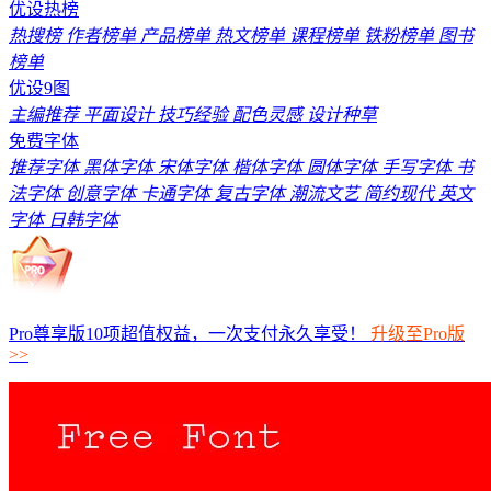
优设热榜
热搜榜
作者榜单
产品榜单
热文榜单
课程榜单
铁粉榜单
图书
榜单
优设9图
主编推荐
平面设计
技巧经验
配色灵感
设计种草
免费字体
推荐字体
黑体字体
宋体字体
楷体字体
圆体字体
手写字体
书
法字体
创意字体
卡通字体
复古字体
潮流文艺
简约现代
英文
字体
日韩字体
Pro尊享版10项超值权益，一次支付永久享受！
升级至Pro版
>>