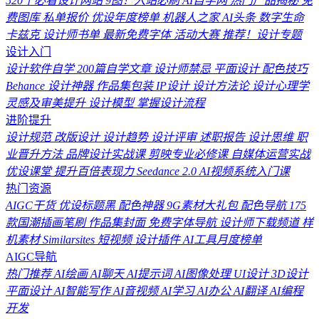
520个必看设计网站
9图！入站必刷
AI自学网
热门产品揭秘
免
费图库
私单报价
优设年度榜单
机器人之家
AI头条
数字生命
卡兹克
设计师书单
最新免费字体
活动大赛
推荐！设计专题
设计入门
设计软件自学
200篇自学文章
设计师禁忌
平面设计
配色技巧
Behance
设计神器
作品集包装
IP设计
设计方法论
设计心理学
灵感及审美提升
设计模型
掌握设计流程
进阶提升
设计规范
改版设计
设计趋势
设计评审
述职报告
设计思维
职
业晋升方法
品牌设计实战课
剪映专业必修课
自媒体运营实战
优设课堂
提升百倍表现力
Seedance 2.0
AI视频系统入门课
热门资源
AIGC干货
优设标题黑
配色神器
9G素材大礼包
配色导航
175
款国潮插画笔刷
作品集封面
免费字体导航
设计师下载频道
样
机素材
Similarsites
短视频
设计插件
AI工具月度榜单
AIGC导航
热门推荐
AI绘画
AI聊天
AI提示词
AI图像处理
UI设计
3D设计
平面设计
AI智能写作
AI音视频
AI学习
AI办公
AI翻译
AI编程
开发