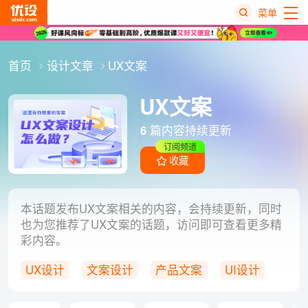
菜单
热
首页
设计文章
UX文案
搜
榜
UX文案
6
篇内容持续更新
订阅频道
收藏
本话题发布UX文案相关的内容，会持续更新，同时
也为您推荐了UX文案的话题，访问即可查看更多精
彩内容。
UX设计
文案设计
产品文案
UI设计
文案写作