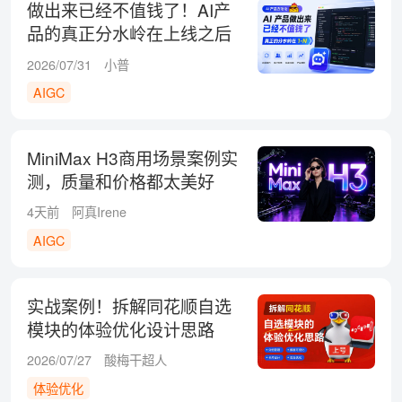
做出来已经不值钱了！AI产
品的真正分水岭在上线之后
2026/07/31
小普
AIGC
MiniMax H3商用场景案例实
测，质量和价格都太美好
了！
4天前
阿真Irene
AIGC
实战案例！拆解同花顺自选
模块的体验优化设计思路
2026/07/27
酸梅干超人
体验优化