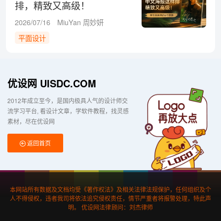
排，精致又高级！
2026/07/16
MiuYan 周妙妍
平面设计
优设网 UISDC.COM
2012年成立至今，是国内极具人气的设计师交
流学习平台
看设计文章，学软件教程，找灵感
素材，尽在优设网
返回首页
本网站所有数据及文档均受《著作权法》及相关法律法规保护，任何组织及个
人不得侵权，违者我司将依法追究侵权责任，情节严重者将报警处理，特此声
明。 优设网法律顾问：刘杰律师