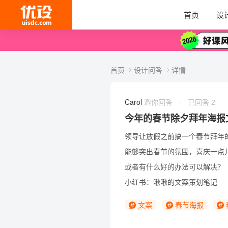
首页
设
首页
设计问答
详情
Carol
邀你回答
已回答 2
今年的春节除夕拜年海报
领导让放假之前搞一个春节拜年
能够突出春节的氛围，喜庆一点
或者有什么好的办法可以解决？
小红书：啾啾的
文案
策划笔记
文案
春节海报