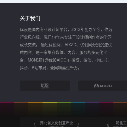
关于我们
优设是国内专业设计师平台，2012年创办至今，作为
行业风向标，我们14年来专注于设计师创作者的学习
成长交流。 通过优设网、AIXZD、优创网分别沉淀优
质内容。是一家集齐媒体、内容、服务的多元化平
台。MCN矩阵@优设AIGC 在微博、微信、小红书、
抖音、B站布局，全网粉丝过千万。
湖北省文化创意产业
湖北工
协会副会长单位
数字艺术产业