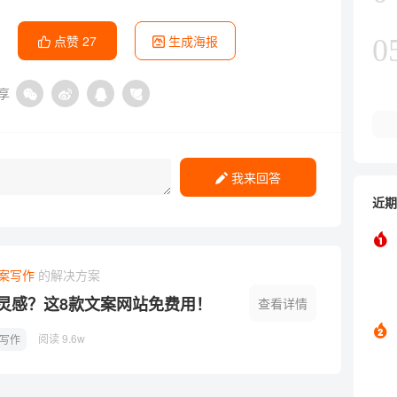
点赞
27
生成海报
0
享
我来回答
近期
案写作
的解决方案
灵感？这8款文案网站免费用！
查看详情
阅读 9.6w
写作