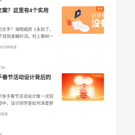
w
文案？这里有4个实用
教程
的文字？海明威把《永别了，
了找到准确的词。村上春树一
，再花七八个月进行修改。
9分钟阅读
.3w
手春节活动设计背后的
产品设计
 年快手春节活动设计做一次回
动中，设计同学是如何深度参
视角，跟大家分享一波本次春
钟阅读
w