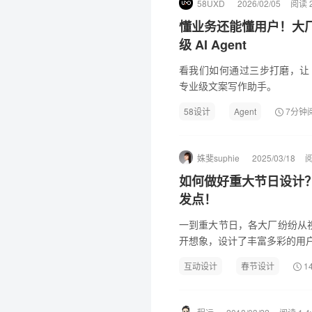
58UXD
2026/02/05
阅读 2
懂业务还能懂用户！大
级 AI Agent
看我们如何通过三步打磨，让 
专业级文案写作助手。
58设计
Agent
7分钟
姝斐suphie
2025/03/18
阅
如何做好重大节日设计？
发点！
一到重大节日，各大厂纷纷从
开想象，设计了丰富多彩的用
互动设计
春节设计
1