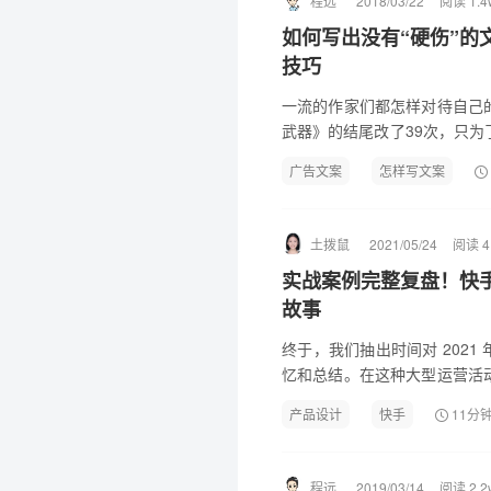
程远
2018/03/22
阅读 1.4
如何写出没有“硬伤”的
技巧
一流的作家们都怎样对待自己
武器》的结尾改了39次，只为
般花六个月写完小说的第一稿
广告文案
怎样写文案
土拨鼠
2021/05/24
阅读 4
实战案例完整复盘！快
故事
终于，我们抽出时间对 2021
忆和总结。在这种大型运营活
与其中呢？下面我们通过设计
产品设计
快手
11分
节活动背后的...
程远
2019/03/14
阅读 2.2