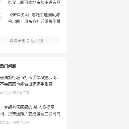
张显卡即可本地审核多语言图
文内容
5
《蜘蛛侠 4》哪吒主题国风海
报出圈！用东方神话重写英雄
重生叙事
查看全部
新版上线
热门问题
暑期旅行城市打卡手绘AI提示词，
不会画画也能做出满满手账感
4位设计师参与回答
一套超有氛围感的 AI 人像提示
词，把普通照片变成漫画三联时尚
大片
2位设计师参与回答