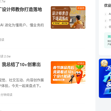
.7w
优设
厂设计师教你打造落地
AI创作
A
1
个
2
AI 进化为懂用户、懂业务的
3
添
阅读
微信
严
读 2.0w
我总结了10+创意出
UI设计
视觉、社交互动、内容创作展
户体验，今天一起来盘点下。
4分钟阅读