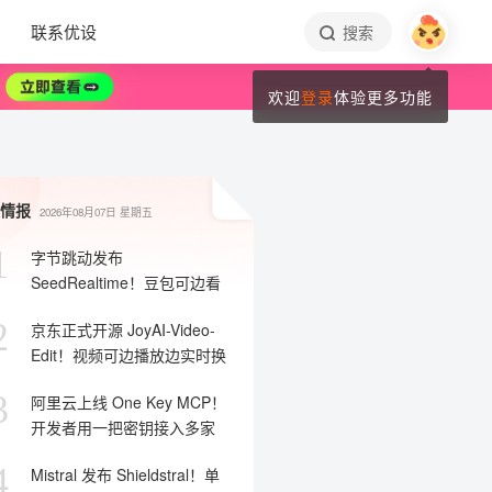
联系优设
搜索
欢迎
登录
体验更多功能
情报
2026年08月07日
星期五
1
字节跳动发布
SeedRealtime！豆包可边看
边听并主动开口交流
2
京东正式开源 JoyAI-Video-
Edit！视频可边播放边实时换
物改风格
3
阿里云上线 One Key MCP！
开发者用一把密钥接入多家
MCP 服务
4
Mistral 发布 Shieldstral！单