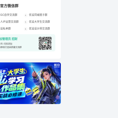
官方微信群
IGC自学交流群
优设同城搭子群
4
人IP运营交流群
优设大学生交流群
5
优设私单群
优设设计师交流群
6
加管理员 招财
号: 扫码添加
格审核打造高质量交流群