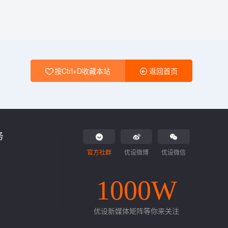
按Ctrl+D收藏本站
返回首页
务
官方社群
优设微博
优设微信
1000W
优设新媒体矩阵等你来关注