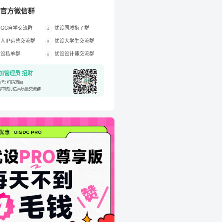
官方微信群
IGC自学交流群
优设同城搭子群
4
人IP运营交流群
优设大学生交流群
5
优设私单群
优设设计师交流群
6
加管理员 招财
号: 扫码添加
格审核打造高质量交流群