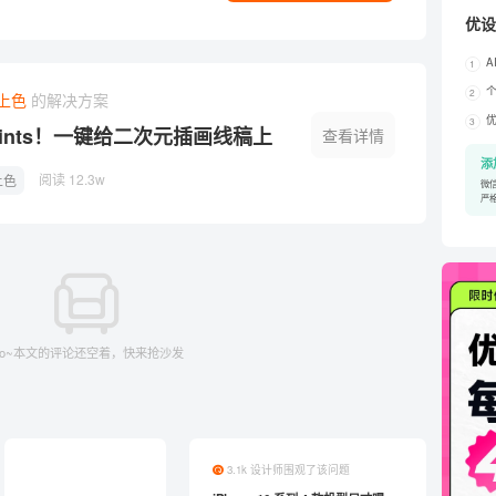
优设
A
1
个
2
I上色
的解决方案
3
2Paints！一键给二次元插画线稿上
查看详情
器
添
阅读 12.3w
上色
微信
严
o~本文的评论还空着，快来抢沙发
3.1k 设计师围观了该问题