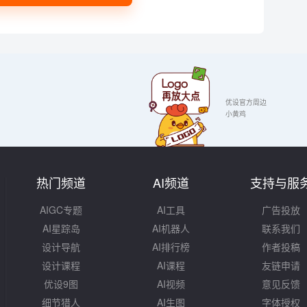
优设官方周边
小黄鸡
热门频道
AI频道
支持与服
AIGC专题
AI工具
广告投放
AI星踪岛
AI机器人
联系我们
设计导航
AI排行榜
作者投稿
设计课程
AI课程
友链申请
优设9图
AI视频
意见反馈
细节猎人
AI生图
字体授权