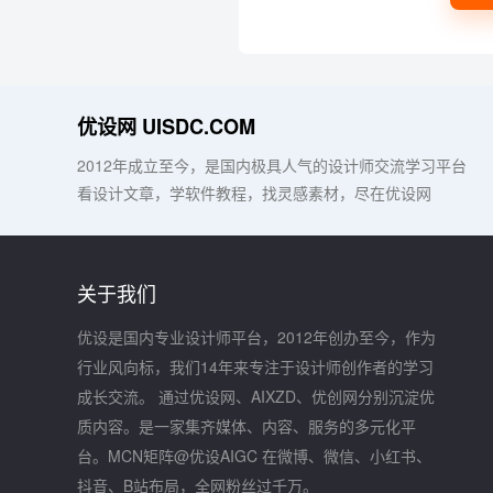
优设网 UISDC.COM
2012年成立至今，是国内极具人气的设计师交流学习平台
看设计文章，学软件教程，找灵感素材，尽在优设网
关于我们
优设是国内专业设计师平台，2012年创办至今，作为
行业风向标，我们14年来专注于设计师创作者的学习
成长交流。 通过优设网、AIXZD、优创网分别沉淀优
质内容。是一家集齐媒体、内容、服务的多元化平
台。MCN矩阵@优设AIGC 在微博、微信、小红书、
抖音、B站布局，全网粉丝过千万。