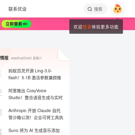
联系优设
搜索
欢迎
登录
体验更多功能
情报
2026年08月08日
星期六
1
蚂蚁百灵开源 Ling-3.0-
flash！5.1B 激活参数兼顾推
理与部署效率
2
阿里推出 CosyVoice
Studio！整合语音生成与实时
智能体搭建能力
3
Anthropic 开放 Claude 自托
管沙箱公测！企业可将工具执
行留在内网
4
Suno 将为 AI 生成音乐添加