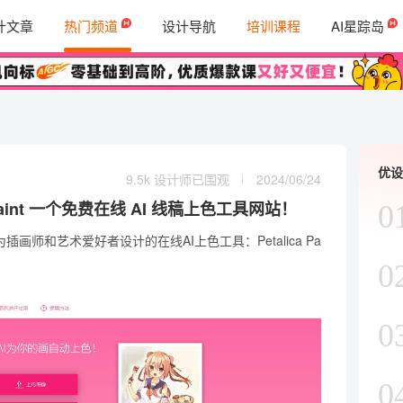
计文章
热门频道
设计导航
培训课程
AI星踪岛
优设
9.5k 设计师已围观
2024/06/24
a Paint 一个免费在线 AI 线稿上色工具网站！
0
为插画师和艺术爱好者设计的在线
AI上色
工具：
Petalica Pa
0
0
0