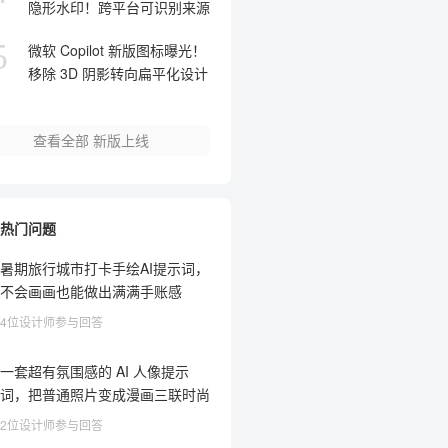
隐形水印！跨平台可识别来源
5
微软 Copilot 新版图标曝光！
移除 3D 阴影转向扁平化设计
查看全部
新版上线
热门问题
暑期旅行城市打卡手绘AI提示词，
不会画画也能做出满满手账感
4位设计师参与回答
一套超有氛围感的 AI 人像提示
词，把普通照片变成漫画三联时尚
大片
2位设计师参与回答