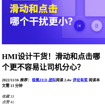
HMI设计干货！滑动和点击哪
个更不容易让司机分心？
2022/11/16
推荐：
极氪ZED
团队
阅读 2.4w
评论有奖
阅读本
文需 13 分钟
收藏
33
点赞
41