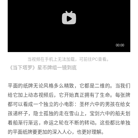
当视频在手机上无法加载，可前往PC查看。
《当下塔罗》星币牌组一镜到底
平面的纸牌无论风格多么精致，它都是二维的。当我们
给它加上动态视频后，它开始真正拥有了生命。每张牌
都可以看成一个独立的小电影：圣杯六中的男孩在给女
孩递杯子，隐士孤独的走在雪山上，宝剑六中的船夫划
着船渐行渐远，命运之轮在不断的转动。这些都比单独
的平面纸牌要更加的深入人心，也更好理解。