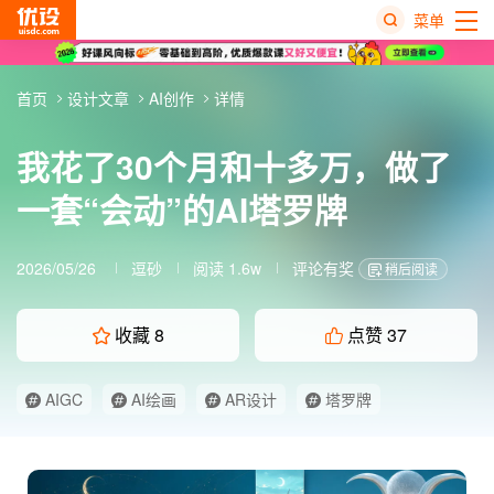
菜单
热
首页
设计文章
AI创作
详情
搜
榜
我花了30个月和十多万，做了
一套“会动”的AI塔罗牌
2026/05/26
逗砂
阅读 1.6w
评论有奖
稍后阅读
收藏
8
点赞
37
AIGC
AI绘画
AR设计
塔罗牌