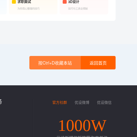
求职面试
3D设计
为你用心整理的技巧
技巧与工具全揭秘
按Ctrl+D收藏本站
返回首页
务
官方社群
优设微博
优设微信
1000W