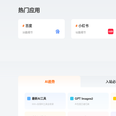
热门应用
#
百度
#
小红书
33篇细节
52篇细节
AI趋势
入站必
最新AI工具
GPT Images2
300+实用AI工具全收录
AI生图王者归来