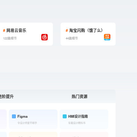
#
网易云音乐
#
淘宝闪购（饿了么）
122篇细节
44篇细节
进阶提升
热门资源
Figma
HMI设计指南
令设计师爱不释手
车载设计教科书