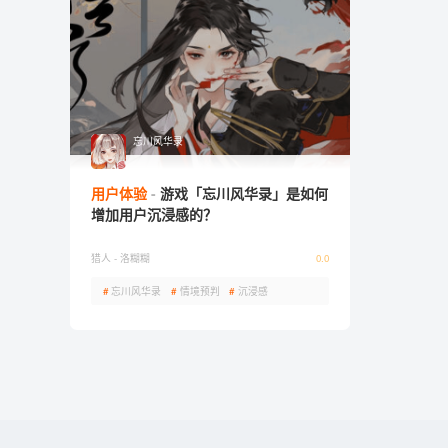
忘川风华录
用户体验
游戏「忘川风华录」是如何
增加用户沉浸感的？
猎人 -
洛糊糊
0.0
#
忘川风华录
#
情境预判
#
沉浸感