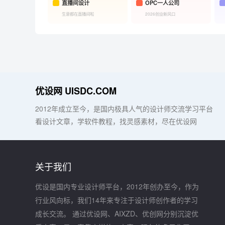
直播间设计
OPC一人公司
生意都在直播间啦
2026创业新风口
优设网 UISDC.COM
2012年成立至今，是国内极具人气的设计师交流学习平台
看设计文章，学软件教程，找灵感素材，尽在优设网
关于我们
优设是国内专业设计师平台，2012年创办至今，作为
行业风向标，我们14年来专注于设计师创作者的学习
成长交流。 通过优设网、AIXZD、优创网分别沉淀优