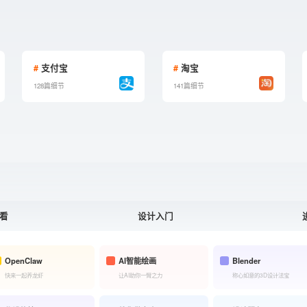
#
支付宝
#
淘宝
128篇细节
141篇细节
看
设计入门
OpenClaw
AI智能绘画
Blender
快来一起养龙虾
让AI助你一臂之力
称心如意的3D设计法宝