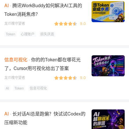
AI
腾讯WorkBuddy如何解决AI工具的
Token消耗焦虑？
9.0
龙爪槐守望者
Token
心理账户
损失厌恶
信息可视化
你的的Token都在哪花光
了，Cursor用可视化给出了答案
9.0
龙爪槐守望者
AI
Token
信息可视化
AI
长对话AI总是跑偏？快试试Codex的
压缩新功能