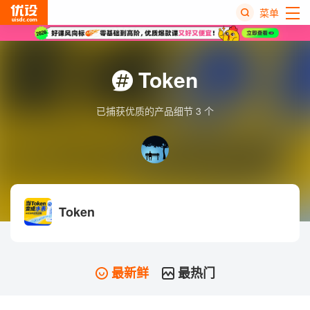
菜单
热
搜
Token
榜
已捕获优质的产品细节 3 个
Token
最新鲜
最热门