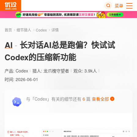
菜单
热
搜
首页
细节猎人
Codex
详情
榜
AI
长对话AI总是跑偏？快试试
Codex的压缩新功能
产品:
Codex
猎人:
龙爪槐守望者
观众: 3.9k人
时间: 2026-06-01
与「Codex」有关的细节还有
6
篇
查看全部