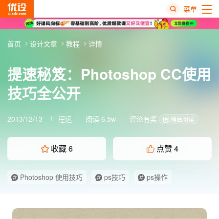
菜单
热
首页
设计文章
教程
详情
搜
榜
提速秘笈：Photoshop CC使用
技巧全公开
2013/12/13
程远
阅读 6.5w
评论有奖
稍后阅读
收藏
6
点赞
4
Photoshop 使用技巧
ps技巧
ps操作