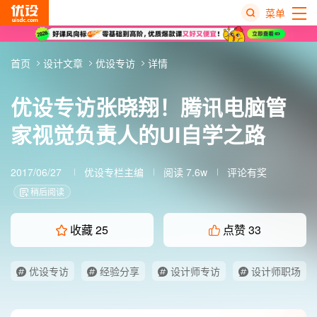
菜单
热
首页
设计文章
优设专访
详情
搜
榜
优设专访张晓翔！腾讯电脑管
家视觉负责人的UI自学之路
2017/06/27
优设专栏主编
阅读 7.6w
评论有奖
稍后阅读
收藏
25
点赞
33
优设专访
经验分享
设计师专访
设计师职场
设计师语录