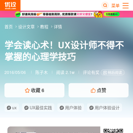
菜单
热
首页
设计文章
教程
详情
搜
榜
学会读心术！UX设计师不得不
掌握的心理学技巧
2016/05/06
陈子木
阅读 2.1w
评论有奖
稍后阅读
收藏
6
点赞
ux
UX最佳实践
用户体验
用户体验设计
经验分享
设计师要懂心理学
设计心理学