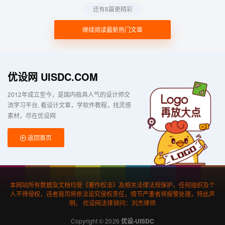
还有8篇更精彩
继续阅读最新热门文章
优设网 UISDC.COM
2012年成立至今，是国内极具人气的设计师交
流学习平台
看设计文章，学软件教程，找灵感
素材，尽在优设网
返回首页
本网站所有数据及文档均受《著作权法》及相关法律法规保护，任何组织及个
人不得侵权，违者我司将依法追究侵权责任，情节严重者将报警处理，特此声
明。 优设网法律顾问：刘杰律师
Copyright © 2026
优设-UISDC