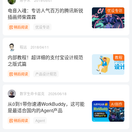
陈子木
2019/05/07
电音入魂：专访人气百万的腾讯新锐
优设专访
插画师柴霖霖
稍后阅读
优设专访
程远
2018/04/11
内部教程！超详细的支付宝设计规范
教程
之版式篇
稍后阅读
产品设计规范
数字生命卡兹克
2026/06/18
从0到1带你速通WorkBuddy，这可能
AI创作
是最适合国内的Agent产品
稍后阅读
Agent