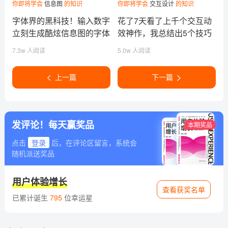
你即将学会
信息图
的知识
你即将学会
交互设计
的知识
字体界的黑科技！输入数字
花了7天看了上千个交互动
立刻生成酷炫信息图的字体
效神作，我总结出5个技巧
7.3w 人阅读
5.0w 人阅读
上一篇
下一篇
发评论！每天赢奖品
本期奖品
点击
登录
后，在评论区留言，系统会
随机派送奖品
用户体验增长
查看获奖名单
已累计诞生
795
位幸运星