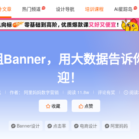
计文章
热门频道
设计导航
培训课程
AI星踪岛
 组Banner，用大数据
迎！
远
作者：
阿里妈妈数字营销
阅读 11.8w
评论有奖
阅读本
收藏
点赞
Banner设计
点击率
电商设计
阿里妈妈