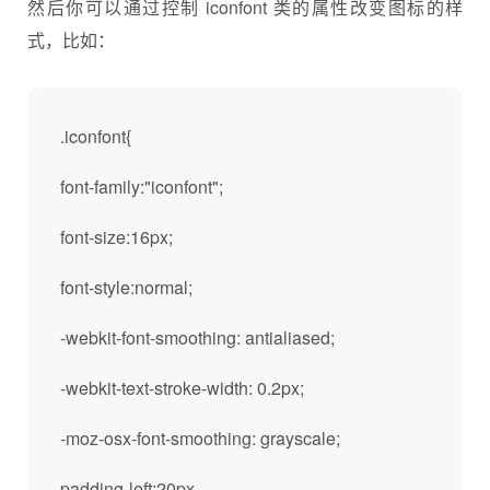
然后你可以通过控制 iconfont 类的属性改变图标的样
式，比如：
.iconfont{
font-family:"iconfont";
font-size:16px;
font-style:normal;
-webkit-font-smoothing: antialiased;
-webkit-text-stroke-width: 0.2px;
-moz-osx-font-smoothing: grayscale;
padding-left:20px