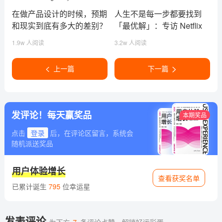
在做产品设计的时候，预期
人生不是每一步都要找到
和现实到底有多大的差别？
「最优解」：专访 Netflix
(2)
设计师唐黛 Sally
1.9w 人阅读
3.2w 人阅读
上一篇
下一篇
发评论！每天赢奖品
本期奖品
点击
登录
后，在评论区留言，系统会
随机派送奖品
用户体验增长
查看获奖名单
已累计诞生
795
位幸运星
发表评论
为下方
7
条评论点赞，
解锁好运彩蛋