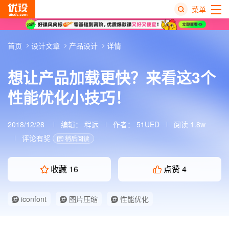
菜单
热
首页
设计文章
产品设计
详情
搜
榜
想让产品加载更快？来看这3个
性能优化小技巧！
2018/12/28
编辑：
程远
作者：
51UED
阅读 1.8w
评论有奖
稍后阅读
收藏
16
点赞
4
iconfont
图片压缩
性能优化