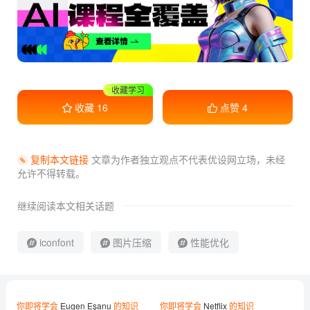
收藏学习
收藏
16
点赞
4
复制本文链接
文章为作者独立观点不代表优设网立场，
未经
允许不得转载。
继续阅读本文相关话题
iconfont
图片压缩
性能优化
你即将学会
Eugen Eşanu
的知识
你即将学会
Netflix
的知识