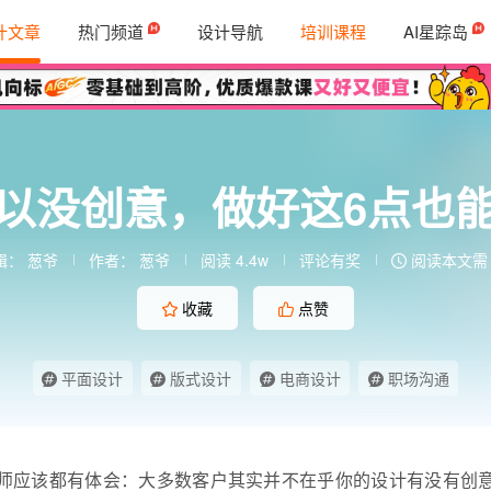
计文章
热门频道
设计导航
培训课程
AI星踪岛
以没创意，做好这6点也
辑：
葱爷
作者：
葱爷
阅读 4.4w
评论有奖
阅读本文需 
收藏
点赞
平面设计
版式设计
电商设计
职场沟通
师应该都有体会：大多数客户其实并不在乎你的设计有没有创