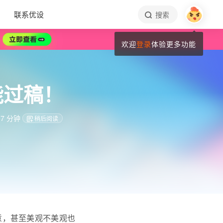
联系优设
搜索
欢迎
登录
体验更多功能
能过稿！
7 分钟
稍后阅读
意，甚至美观不美观也