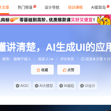
计文章
热门频道
设计导航
培训课程
AI星踪岛
懂讲清楚，AI生成UI的应
推荐：
酸梅干超人
阅读 2.1w
评论有奖
阅读本文需 9 分
收藏
点赞
AIGC
AI大模型
AI编程
UI设计