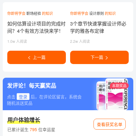
你即将学会
职场经验
的知识
你即将学会
设计原则
的知识
如何估算设计项目的完成时
3个章节快速掌握设计师必
间？4个有效方法快来学！
学的雅各布定律
1.0w 人阅读
2.2w 人阅读
上一篇
下一篇
发评论！每天赢奖品
本期奖品
点击
登录
后，在评论区留言，系统会
随机派送奖品
用户体验增长
查看获奖名单
已累计诞生
795
位幸运星