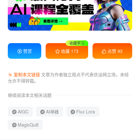
收藏学习
赞赏
收藏
173
点赞
93
复制本文链接
文章为作者独立观点不代表优设网立场，
未经
允许不得转载。
继续阅读本文相关话题
AIGC
AI神器
Flux Lora
MagicQuill