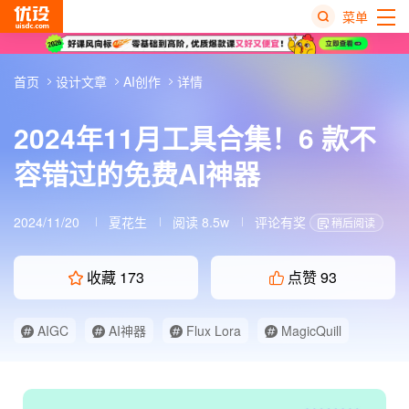
菜单
热
首页
设计文章
AI创作
详情
搜
榜
2024年11月工具合集！6 款不
容错过的免费AI神器
2024/11/20
夏花生
阅读 8.5w
评论有奖
稍后阅读
收藏
173
点赞
93
AIGC
AI神器
Flux Lora
MagicQuill