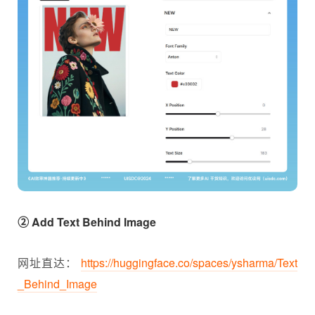
② Add Text Behind Image
网址直达：
https://huggingface.co/spaces/ysharma/Text
_Behind_Image