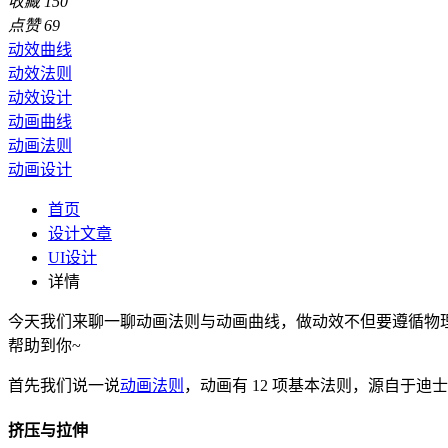
收藏
150
点赞
69
动效曲线
动效法则
动效设计
动画曲线
动画法则
动画设计
首页
设计文章
UI设计
详情
今天我们来聊一聊动画法则与动画曲线，做动效不但要遵循物
帮助到你~
首先我们说一说
动画法则
，动画有 12 项基本法则，源自于
挤压与拉伸