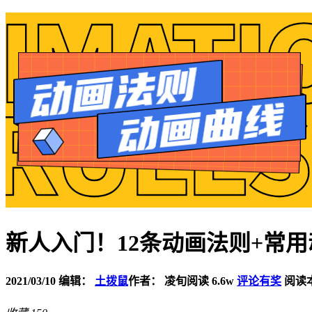
新人入门！12条动画法则+常
2021/03/10
编辑：
土拨鼠
作者： 凌旬
阅读 6.6w
评论有奖
阅读本