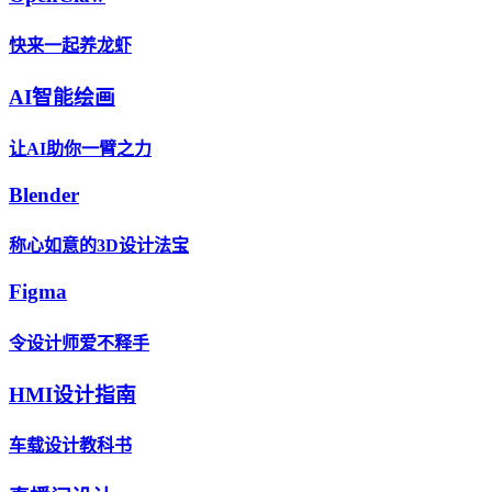
快来一起养龙虾
AI智能绘画
让AI助你一臂之力
Blender
称心如意的3D设计法宝
Figma
令设计师爱不释手
HMI设计指南
车载设计教科书