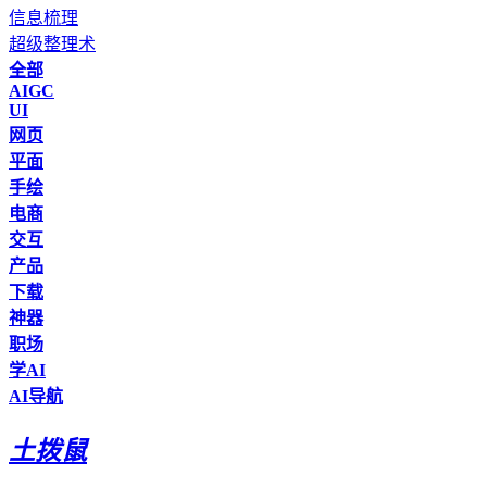
信息梳理
超级整理术
全部
AIGC
UI
网页
平面
手绘
电商
交互
产品
下载
神器
职场
学AI
AI导航
土拨鼠