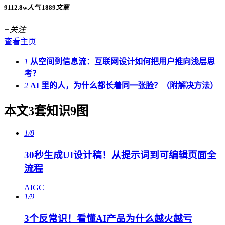
9112.8w
人气
1889
文章
+关注
查看主页
1
从空间到信息流：互联网设计如何把用户推向浅层思
考？
2
AI 里的人，为什么都长着同一张脸？（附解决方法）
本文3套知识9图
1/8
30秒生成UI设计稿！从提示词到可编辑页面全
流程
AIGC
1/9
3个反常识！看懂AI产品为什么越火越亏