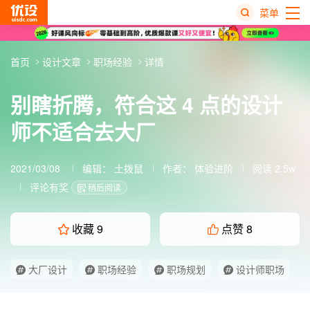
菜单
热
首页
设计文章
职场经验
详情
搜
榜
别瞎折腾，符合这 4 点的设计
师不适合去大厂
2021/03/08
编辑：
土拨鼠
作者：
体验进阶
阅读 2.5w
评论有奖
稍后阅读
收藏
9
点赞
8
大厂设计
职场经验
职场规划
设计师职场
设计职场